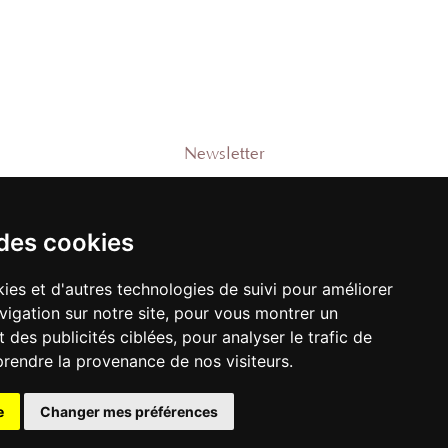
Newsletter
Rejoignez-notre liste pour recevoir des
promotions et nouveautés !
 des cookies
e
ies et d'autres technologies de suivi pour améliorer
vigation sur notre site, pour vous montrer un
M'ENREGISTRER
 des publicités ciblées, pour analyser le trafic de
prendre la provenance de nos visiteurs.
e
Changer mes préférences