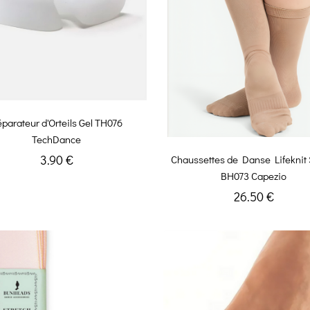
parateur d'Orteils Gel TH076
TechDance
3.90 €
Chaussettes de Danse Lifeknit 
BH073 Capezio
26.50 €