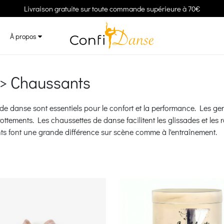
Livraison gratuite sur toute commande supérieure à 70€
À propos
> Chaussants
de danse sont essentiels pour le confort et la performance. Les ge
rottements. Les chaussettes de danse facilitent les glissades et les r
ts font une grande différence sur scène comme à l'entraînement.