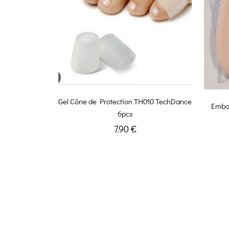
Gel Cône de Protection TH010 TechDance
Embou
6pcs
7.90 €