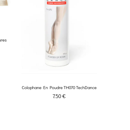
ures
Colophane En Poudre TH070 TechDance
7.50 €