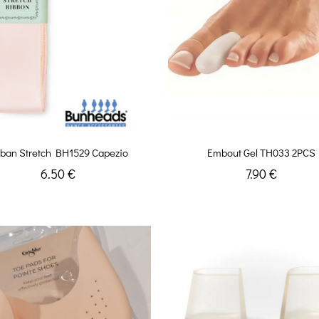
ban Stretch BH1529 Capezio
Embout Gel TH033 2PCS
6.50 €
7.90 €