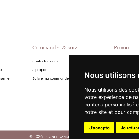
Commandes & Suivi
Promo
Contactez-nous
Nouveautés
te
À propos
Promo Femme
Nous utilisons
ursement
Suivre ma commande
Promo Homm
Promo Enfant
Nous utilisons des cook
votre expérience de na
contenu personnalisé et
notre site et pour com
J'accepte
Je refus
© 2026 -
. Tous droits réservés.
CONFI DANSE