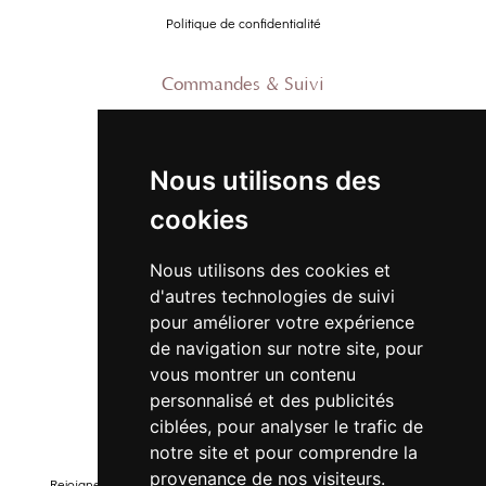
Politique de confidentialité
Commandes & Suivi
Contactez-nous
À propos
Nous utilisons des
Suivre ma commande
cookies
Promo
Nous utilisons des cookies et
Nouveautés
d'autres technologies de suivi
Promo Femme
pour améliorer votre expérience
de navigation sur notre site, pour
Promo Homme
vous montrer un contenu
Promo Enfant
personnalisé et des publicités
ciblées, pour analyser le trafic de
Newsletter
notre site et pour comprendre la
provenance de nos visiteurs.
Rejoignez-notre liste pour recevoir des promotions et nouveautés !