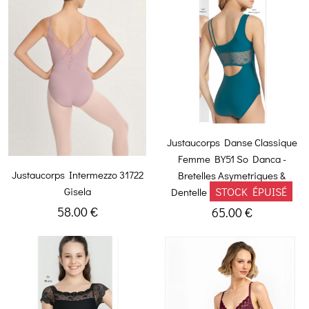
Justaucorps Danse Classique
Femme BY51 So Danca -
Justaucorps Intermezzo 31722
Bretelles Asymetriques &
Gisela
STOCK ÉPUISÉ
Dentelle
58.00 €
65.00 €