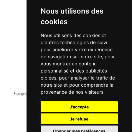
À propos
Nous utilisons des
Suivre ma commande
cookies
Promo
Nous utilisons des cookies et
Nouveautés
d'autres technologies de suivi
Promo Femme
pour améliorer votre expérience
de navigation sur notre site, pour
Promo Homme
vous montrer un contenu
Promo Enfant
personnalisé et des publicités
ciblées, pour analyser le trafic de
Newsletter
notre site et pour comprendre la
provenance de nos visiteurs.
Rejoignez-notre liste pour recevoir des promotions et nouveautés !
J'accepte
Je refuse
M'ENREGISTRER
Changer mes préférences