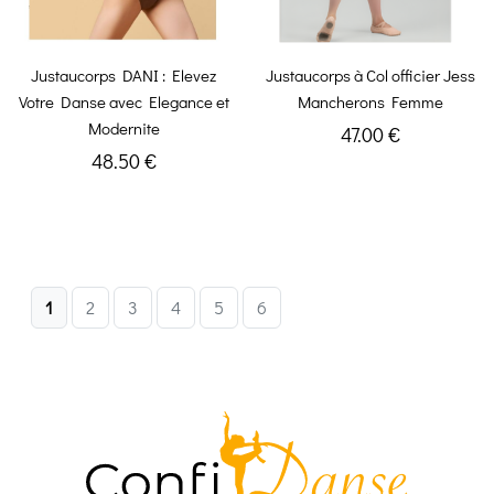
Justaucorps DANI : Elevez
Justaucorps à Col officier Jess
Votre Danse avec Elegance et
Mancherons Femme
Modernite
47.00 €
48.50 €
1
2
3
4
5
6