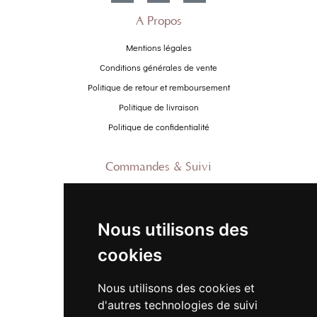
À Propos
Mentions légales
Conditions générales de vente
Politique de retour et remboursement
Politique de livraison
Politique de confidentialité
Commandes & Suivi
Contactez-nous
À propos
Nous utilisons des
Suivre ma commande
cookies
Promo
Nous utilisons des cookies et
Nouveautés
d'autres technologies de suivi