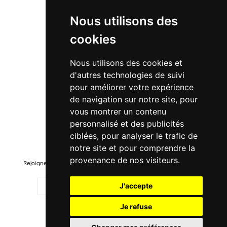
À propos
Nous utilisons des
Suivre ma commande
cookies
Promo
Nous utilisons des cookies et
Nouveautés
d'autres technologies de suivi
Promo Femme
pour améliorer votre expérience
de navigation sur notre site, pour
Promo Homme
vous montrer un contenu
Promo Enfant
personnalisé et des publicités
ciblées, pour analyser le trafic de
Newsletter
notre site et pour comprendre la
provenance de nos visiteurs.
Rejoignez-notre liste pour recevoir des promotions et nouveautés !
J'accepte
Je refuse
M'ENREGISTRER