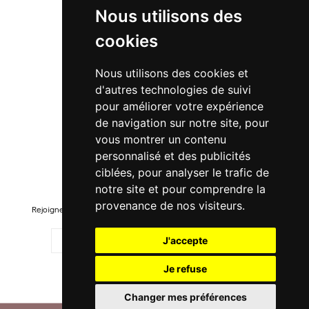
Nous utilisons des
Suivre ma commande
cookies
Promo
Nous utilisons des cookies et
Nouveautés
d'autres technologies de suivi
Promo Femme
pour améliorer votre expérience
de navigation sur notre site, pour
Promo Homme
vous montrer un contenu
Promo Enfant
personnalisé et des publicités
ciblées, pour analyser le trafic de
Newsletter
notre site et pour comprendre la
provenance de nos visiteurs.
Rejoignez-notre liste pour recevoir des promotions et nouveautés !
J'accepte
Je refuse
M'ENREGISTRER
Changer mes préférences