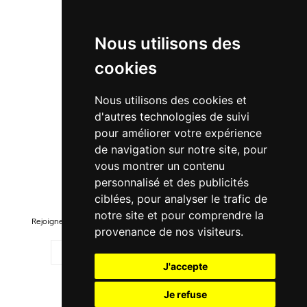
À propos
Suivre ma commande
Nous utilisons des
cookies
Promo
Nouveautés
Nous utilisons des cookies et
d'autres technologies de suivi
Promo Femme
pour améliorer votre expérience
Promo Homme
de navigation sur notre site, pour
Promo Enfant
vous montrer un contenu
personnalisé et des publicités
Newsletter
ciblées, pour analyser le trafic de
notre site et pour comprendre la
Rejoignez-notre liste pour recevoir des promotions et nouveautés !
provenance de nos visiteurs.
J'accepte
M'ENREGISTRER
Je refuse